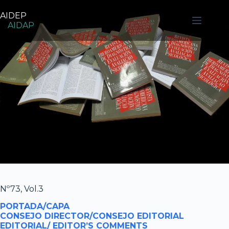
Pular
para
AIDEP
o
AIDAP
conteúdo
Nº73, Vol.3
PORTADA/CAPA
CONSEJO DIRECTOR/CONSEJO EDITORIAL
EDITORIAL/ EDITOR’S COMMENTS