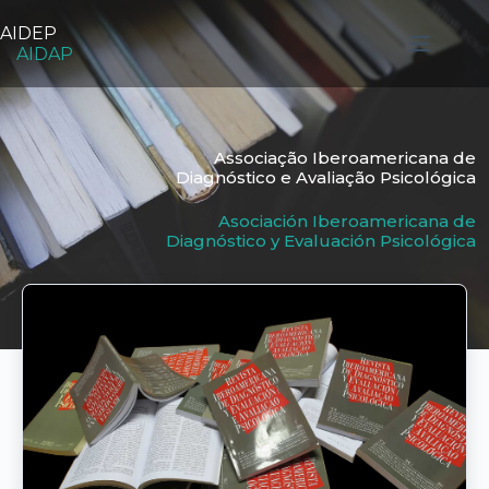
Pular
para
AIDEP
o
AIDAP
conteúdo
Associação Iberoamericana de

Diagnóstico e Avaliação Psicológica
Asociación Iberoamericana de

Diagnóstico y Evaluación Psicológica