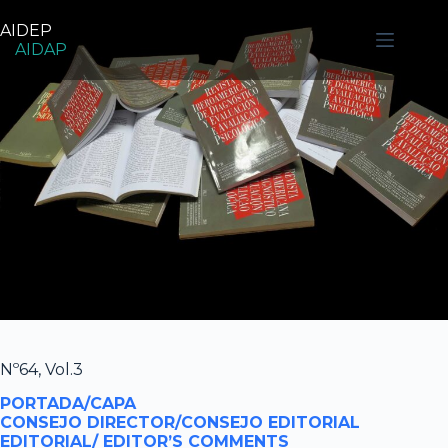
Pular
para
AIDEP
o
AIDAP
conteúdo
Nº64, Vol.3
PORTADA/CAPA
CONSEJO DIRECTOR/CONSEJO EDITORIAL
EDITORIAL/ EDITOR’S COMMENTS