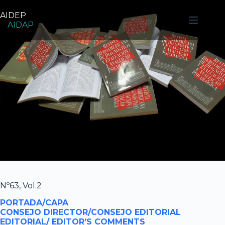
Pular
para
AIDEP
o
AIDAP
conteúdo
Nº63, Vol.2
PORTADA/CAPA
CONSEJO DIRECTOR/CONSEJO EDITORIAL
EDITORIAL/ EDITOR’S COMMENTS