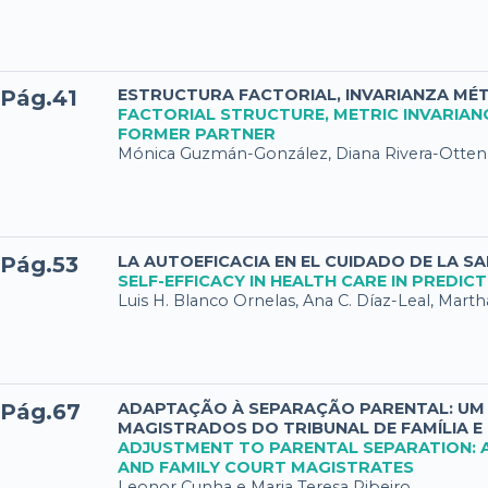
Pág.41
ESTRUCTURA FACTORIAL, INVARIANZA MÉTR
FACTORIAL STRUCTURE, METRIC INVARIAN
FORMER PARTNER
Mónica Guzmán-González, Diana Rivera-Ottenb
Pág.53
LA AUTOEFICACIA EN EL CUIDADO DE LA SA
SELF-EFFICACY IN HEALTH CARE IN PREDICT
Luis H. Blanco Ornelas, Ana C. Díaz-Leal, Mar
Pág.67
ADAPTAÇÃO À SEPARAÇÃO PARENTAL: UM 
MAGISTRADOS DO TRIBUNAL DE FAMÍLIA E
ADJUSTMENT TO PARENTAL SEPARATION: 
AND FAMILY COURT MAGISTRATES
Leonor Cunha e Maria Teresa Ribeiro