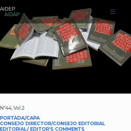
Pular
para
AIDEP
o
AIDAP
conteúdo
Nº44, Vol.2
PORTADA/CAPA
CONSEJO DIRECTOR/CONSEJO EDITORIAL
EDITORIAL/ EDITOR’S COMMENTS